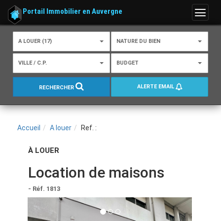
Portail Immobilier en Auvergne
Menu
A LOUER (17)
NATURE DU BIEN
VILLE / C.P.
BUDGET
ALERTE EMAIL
RECHERCHER
Accueil
A louer
Ref. :
À LOUER
Location de maisons
- Réf. 1813