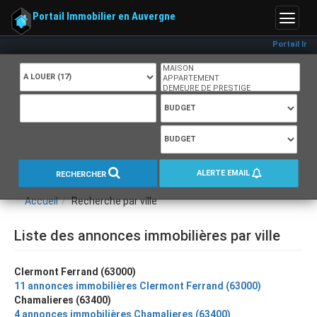
Portail Immobilier en Auvergne
Menu
Portail Immo
ALERTE EMAIL
RECHERCHER
Accueil
Recherche par ville
Liste des annonces immobilières par ville
Clermont Ferrand (63000)
11 annonces immobilières Clermont Ferrand (63000)
Chamalieres (63400)
4 annonces immobilières Chamalieres (63400)