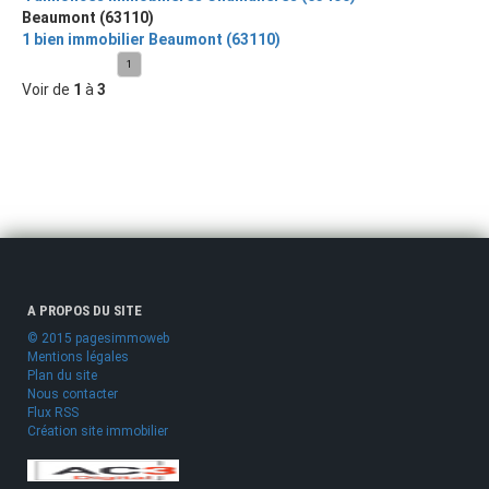
Beaumont (63110)
1 bien immobilier Beaumont (63110)
1
Voir de
1
à
3
A PROPOS DU SITE
© 2015 pagesimmoweb
Mentions légales
Plan du site
Nous contacter
Flux RSS
Création site immobilier