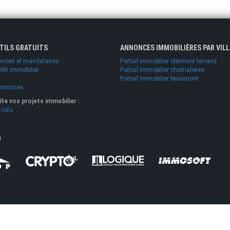
UTILS GRATUITS
ANNONCES IMMOBILIÈRES PAR VILL
ences et mandataires
Portail immobilier clermont ferrand
édit immobilier
Portail immobilier chamalieres
Portail immobilier beaumont
annonces
lite vos projets immobilier :
.info
O