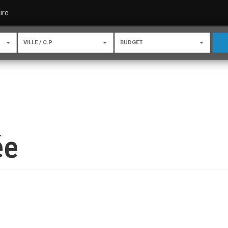
ire
VILLE / C.P.
BUDGET
ée