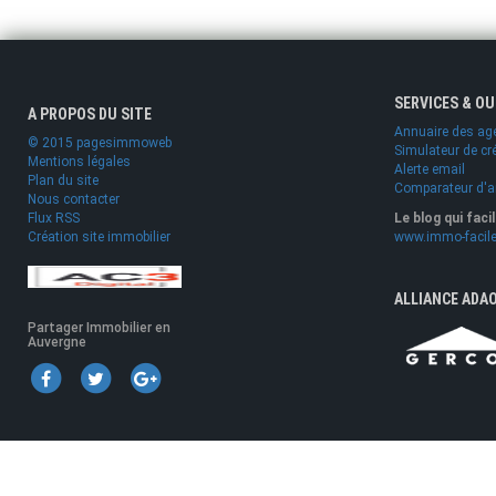
SERVICES & O
A PROPOS DU SITE
Annuaire des ag
© 2015 pagesimmoweb
Simulateur de cr
Mentions légales
Alerte email
Plan du site
Comparateur d'
Nous contacter
Flux RSS
Le blog qui faci
Création site immobilier
www.immo-facile
ALLIANCE ADA
Partager Immobilier en
Auvergne