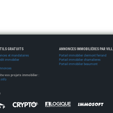
UTILS GRATUITS
ANNONCES IMMOBILIÈRES PAR VILL
ences et mandataires
Portail immobilier clermont ferrand
édit immobilier
Portail immobilier chamalieres
Portail immobilier beaumont
annonces
lite vos projets immobilier :
.info
O