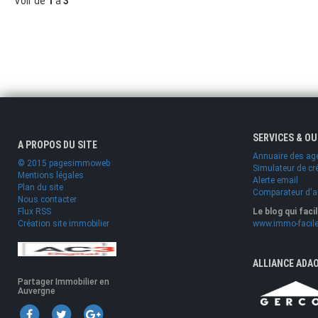
Voir de
1
à
3
SERVICES & O
A PROPOS DU SITE
Annuaire des ag
© 2015 pagesimmoweb
Simulateur de cr
Mentions légales
Alerte email
Plan du site
Comparateur d'
Nous contacter
Flux RSS
Le blog qui faci
Création site immobilier
www.immo-facile
ALLIANCE ADA
Partager Immobilier en
Auvergne