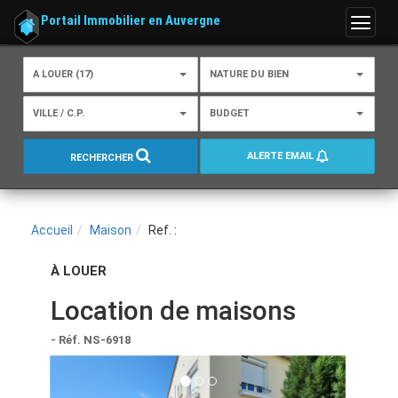
Portail Immobilier en Auvergne
Menu
A LOUER (17)
NATURE DU BIEN
VILLE / C.P.
BUDGET
ALERTE EMAIL
RECHERCHER
Accueil
Maison
Ref. :
À LOUER
Location de maisons
- Réf. NS-6918