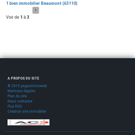
1 bien immobilier Beaumont (63110)
1
Voir de
1
à
3
A PROPOS DU SITE
© 2015 pagesimmoweb
Mentions légales
Plan du site
Nous contacter
Flux RSS
Création site immobilier