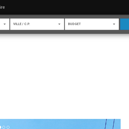
ire
VILLE / C.P.
BUDGET