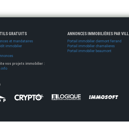
UTILS GRATUITS
ANNONCES IMMOBILIÈRES PAR VILL
ences et mandataires
Portail immobilier clermont ferrand
édit immobilier
Portail immobilier chamalieres
Portail immobilier beaumont
annonces
lite vos projets immobilier :
.info
O