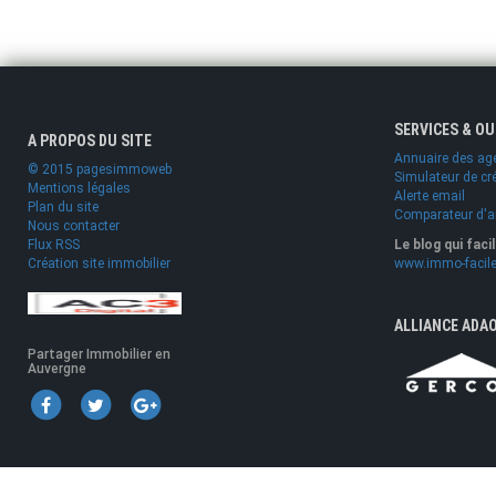
SERVICES & O
A PROPOS DU SITE
Annuaire des ag
© 2015 pagesimmoweb
Simulateur de cr
Mentions légales
Alerte email
Plan du site
Comparateur d'
Nous contacter
Flux RSS
Le blog qui faci
Création site immobilier
www.immo-facile
ALLIANCE ADA
Partager Immobilier en
Auvergne