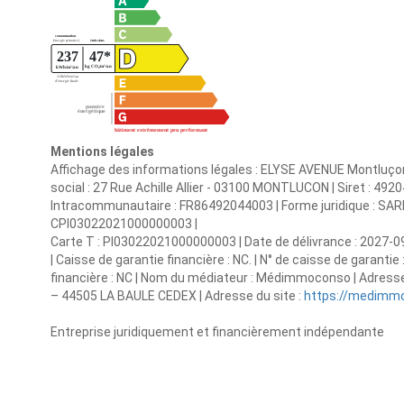
Mentions légales
Affichage des informations légales : ELYSE AVENUE Montluço
social : 27 Rue Achille Allier - 03100 MONTLUCON | Siret : 
Intracommunautaire : FR86492044003 | Forme juridique : SARL |
CPI03022021000000003 |
Carte T : PI03022021000000003 | Date de délivrance : 2027-09
| Caisse de garantie financière : NC. | N° de caisse de garantie
financière : NC | Nom du médiateur : Médimmoconso | Adress
– 44505 LA BAULE CEDEX | Adresse du site :
https://medimmo
Entreprise juridiquement et financièrement indépendante