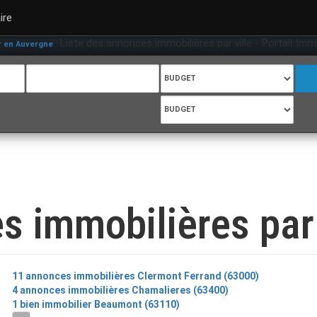
ire
: Liste des annonces immobilières par ville - Portail Immob
en Auvergne
s immobilières par 
11 annonces immobilières Clermont Ferrand (63000)
4 annonces immobilières Chamalieres (63400)
1 bien immobilier Beaumont (63110)