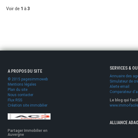
Voir de
1
à
3
SERVICES & O
A PROPOS DU SITE
Annuaire des ag
© 2015 pagesimmoweb
Simulateur de cr
Mentions légales
Alerte email
Plan du site
Comparateur d'
Nous contacter
Flux RSS
Le blog qui faci
Création site immobilier
www.immo-facile
ALLIANCE ADA
Partager Immobilier en
Auvergne