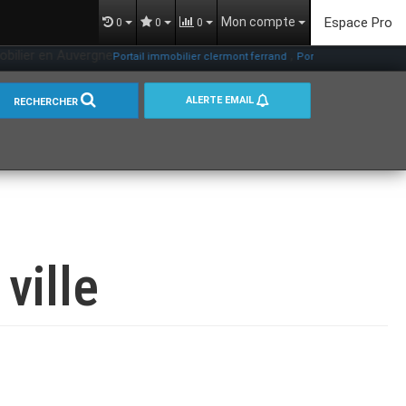
Mon compte
Espace Pro
0
0
0
ilier en Auvergne
,
Portail immobilier clermont ferrand
Portail immobilier chama
ALERTE EMAIL
RECHERCHER
ville