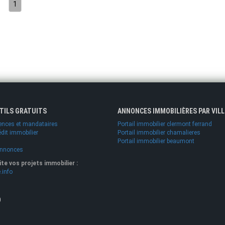
1
UTILS GRATUITS
ANNONCES IMMOBILIÈRES PAR VILL
ences et mandataires
Portail immobilier clermont ferrand
édit immobilier
Portail immobilier chamalieres
Portail immobilier beaumont
annonces
lite vos projets immobilier :
.info
O