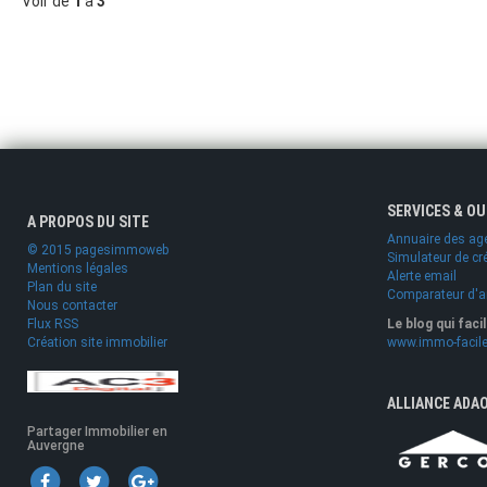
Voir de
1
à
3
SERVICES & O
A PROPOS DU SITE
Annuaire des ag
© 2015 pagesimmoweb
Simulateur de cr
Mentions légales
Alerte email
Plan du site
Comparateur d'
Nous contacter
Flux RSS
Le blog qui faci
Création site immobilier
www.immo-facile
ALLIANCE ADA
Partager Immobilier en
Auvergne