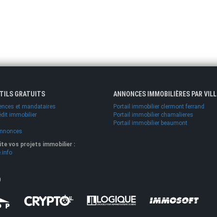
UTILS GRATUITS
ANNONCES IMMOBILIÈRES PAR VILL
ences et mandataires
Portail immobilier clermont ferrand
édit immobilier
Portail immobilier chamalieres
Portail immobilier beaumont
annonces
lite vos projets immobilier :
.info
O