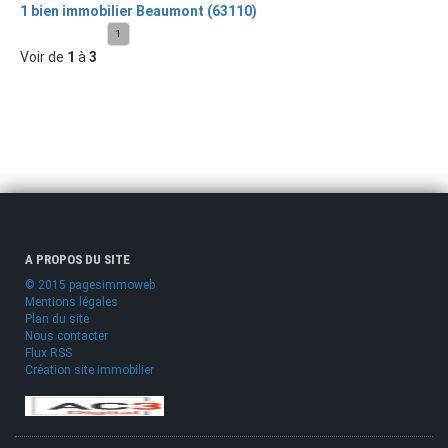
1 bien immobilier Beaumont (63110)
1
Voir de
1
à
3
A PROPOS DU SITE
© 2015 pagesimmoweb
Mentions légales
Plan du site
Nous contacter
Flux RSS
Création site immobilier