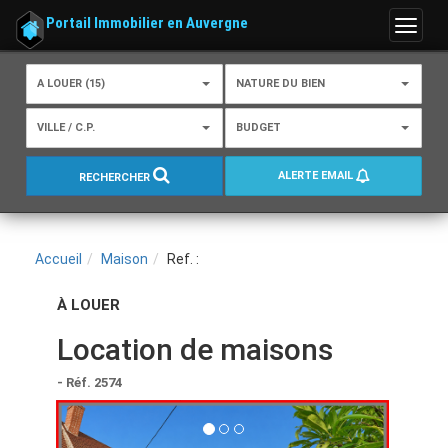
Portail Immobilier en Auvergne
Menu
A LOUER (15)
NATURE DU BIEN
VILLE / C.P.
BUDGET
ALERTE EMAIL
RECHERCHER
Accueil
Maison
Ref. :
À LOUER
Location de maisons
- Réf. 2574