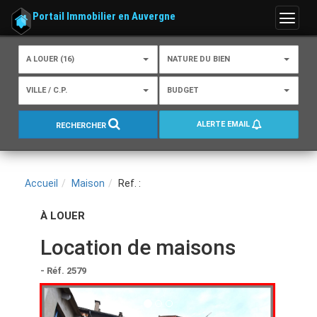
Portail Immobilier en Auvergne
Menu
A LOUER (16)
NATURE DU BIEN
VILLE / C.P.
BUDGET
ALERTE EMAIL
RECHERCHER
Accueil
Maison
Ref. :
À LOUER
Location de maisons
- Réf. 2579