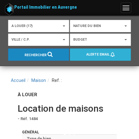
Portail Immobilier en Auvergne
Menu
A LOUER (17)
NATURE DU BIEN
VILLE / C.P.
BUDGET
ALERTE EMAIL
RECHERCHER
Accueil
Maison
Ref. :
À LOUER
Location de maisons
- Réf. 1484
GÉNÉRAL
Type de bien