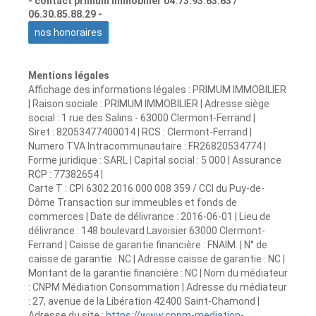
- contact primum immobilier 04.73.93.63.63 /
06.30.85.88.29 -
nos honoraires
Mentions légales
Affichage des informations légales : PRIMUM IMMOBILIER
| Raison sociale : PRIMUM IMMOBILIER | Adresse siège
social : 1 rue des Salins - 63000 Clermont-Ferrand |
Siret : 82053477400014 | RCS : Clermont-Ferrand |
Numero TVA Intracommunautaire : FR26820534774 |
Forme juridique : SARL | Capital social : 5 000 | Assurance
RCP : 77382654 |
Carte T : CPI 6302 2016 000 008 359 / CCI du Puy-de-
Dôme Transaction sur immeubles et fonds de
commerces | Date de délivrance : 2016-06-01 | Lieu de
délivrance : 148 boulevard Lavoisier 63000 Clermont-
Ferrand | Caisse de garantie financière : FNAIM. | N° de
caisse de garantie : NC | Adresse caisse de garantie : NC |
Montant de la garantie financière : NC | Nom du médiateur
: CNPM Médiation Consommation | Adresse du médiateur
: 27, avenue de la Libération 42400 Saint-Chamond |
Adresse du site :
https://www.cnpm-mediation-