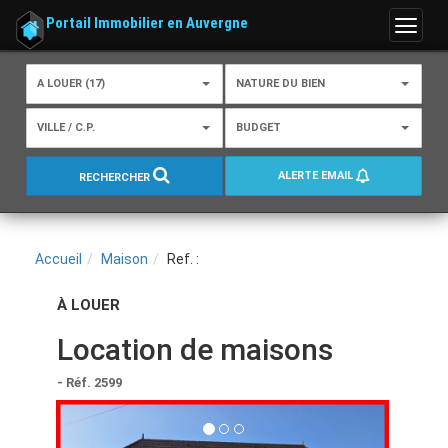
Portail Immobilier en Auvergne
Menu
A LOUER (17)
NATURE DU BIEN
VILLE / C.P.
BUDGET
ALERTE EMAIL
RECHERCHER
Accueil
Maison
Ref. :
À LOUER
Location de maisons
- Réf. 2599