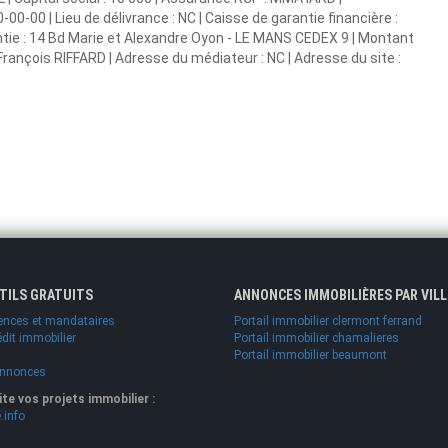
00-00 | Lieu de délivrance : NC | Caisse de garantie financière :
antie : 14 Bd Marie et Alexandre Oyon - LE MANS CEDEX 9 | Montant
François RIFFARD | Adresse du médiateur : NC | Adresse du site :
UTILS GRATUITS
ANNONCES IMMOBILIÈRES PAR VILL
ences et mandataires
Portail immobilier clermont ferrand
édit immobilier
Portail immobilier chamalieres
Portail immobilier beaumont
annonces
lite vos projets immobilier :
.info