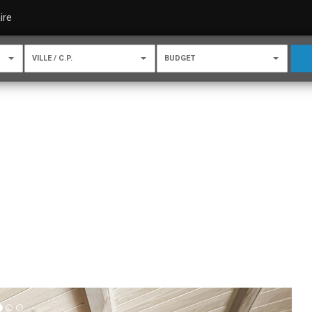
ire
VILLE / C.P.
BUDGET