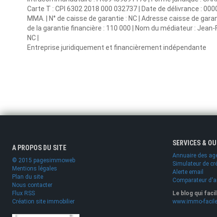
Carte T : CPI 6302 2018 000 032737 | Date de délivrance : 0000-
MMA. | N° de caisse de garantie : NC | Adresse caisse de gar
de la garantie financière : 110 000 | Nom du médiateur : Jean-
NC |
Entreprise juridiquement et financièrement indépendante
SERVICES & O
A PROPOS DU SITE
Annuaire des ag
© 2015 pagesimmoweb
Simulateur de cr
Mentions légales
Alerte email
Plan du site
Comparateur d'
Nous contacter
Flux RSS
Le blog qui faci
Création site immobilier
www.immo-facile