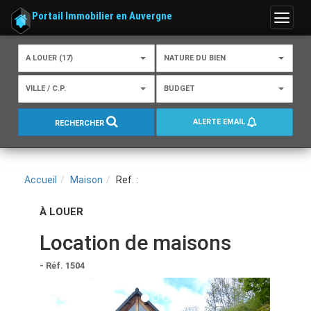
Portail Immobilier en Auvergne
Menu
A LOUER (17)
NATURE DU BIEN
VILLE / C.P.
BUDGET
ALERTE EMAIL
RECHERCHER
Accueil
Maison
Ref. :
À LOUER
Location de maisons
- Réf. 1504