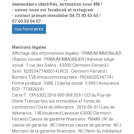
demandeurs identifiés, estimation sous 48h !
- suivez-nous sur facebook et instagram
- contact primum immobilier 04.73.93.63.63 /
07.60.50.04.07 -
nos honoraires
Mentions légales
Affichage des informations légales : PRIMUM IMMOBILIER
| Raison sociale : PRIMUM IMMOBILIER | Adresse siège
social : 1 rue des Salins - 63000 Clermont-Ferrand |
Siret : 82053477400014 | RCS : Clermont-Ferrand |
Numero TVA Intracommunautaire : FR26820534774 |
Forme juridique : SARL | Capital social : 5 000 | Assurance
RCP : 77382654 |
Carte T : CPI 6302 2016 000 008 359 / CCI du Puy-de-
Dôme Transaction sur immeubles et fonds de
commerces | Date de délivrance : 2016-06-01 | Lieu de
délivrance : 148 boulevard Lavoisier 63000 Clermont-
Ferrand | Caisse de garantie financière : FNAIM. | N° de
caisse de garantie : NC | Adresse caisse de garantie : NC |
Montant de la garantie financière : NC | Nom du médiateur