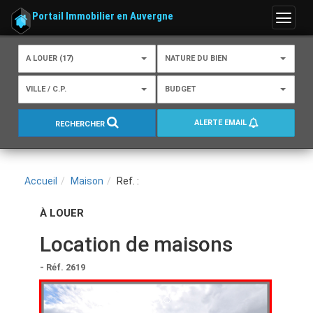
Portail Immobilier en Auvergne
Menu
A LOUER (17)
NATURE DU BIEN
VILLE / C.P.
BUDGET
ALERTE EMAIL
RECHERCHER
Accueil
Maison
Ref. :
À LOUER
Location de maisons
- Réf. 2619