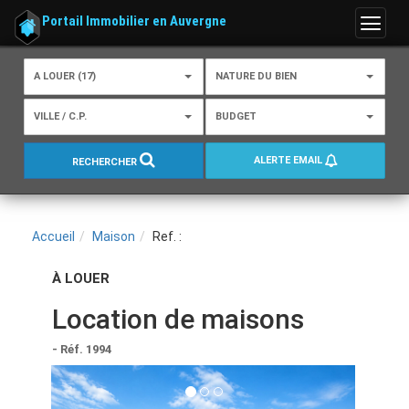
Portail Immobilier en Auvergne
Menu
A LOUER (17)
NATURE DU BIEN
VILLE / C.P.
BUDGET
ALERTE EMAIL
RECHERCHER
Accueil
Maison
Ref. :
À LOUER
Location de maisons
- Réf. 1994