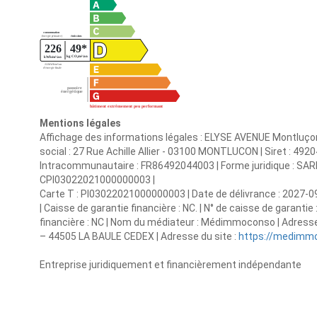
Mentions légales
Affichage des informations légales : ELYSE AVENUE Montluço
social : 27 Rue Achille Allier - 03100 MONTLUCON | Siret : 
Intracommunautaire : FR86492044003 | Forme juridique : SARL |
CPI03022021000000003 |
Carte T : PI03022021000000003 | Date de délivrance : 2027-09
| Caisse de garantie financière : NC. | N° de caisse de garantie
financière : NC | Nom du médiateur : Médimmoconso | Adress
– 44505 LA BAULE CEDEX | Adresse du site :
https://medimmo
Entreprise juridiquement et financièrement indépendante