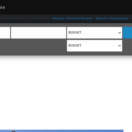
ire
bilier en Auvergne
,
,
Maison clermont ferrand
Maison chamalieres
Maison be