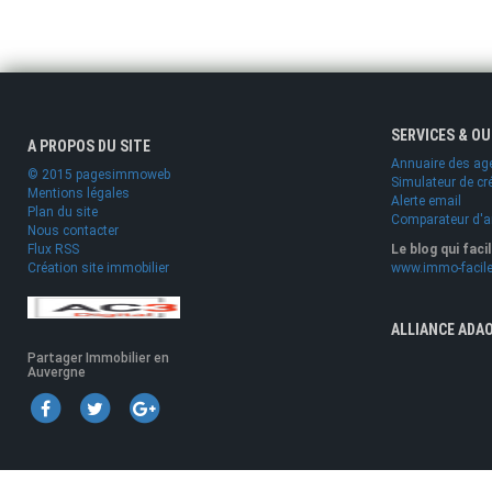
SERVICES & O
A PROPOS DU SITE
Annuaire des ag
© 2015 pagesimmoweb
Simulateur de cr
Mentions légales
Alerte email
Plan du site
Comparateur d'
Nous contacter
Flux RSS
Le blog qui faci
Création site immobilier
www.immo-facile
ALLIANCE ADA
Partager Immobilier en
Auvergne