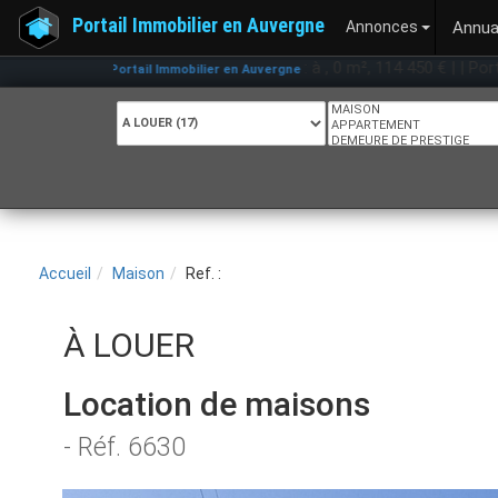
Portail Immobilier en Auvergne
Annonces
Annua
: à , 0 m², 114 450 € | | Portail Immo
Portail Immobilier en Auvergne
Accueil
Maison
Ref. :
À LOUER
Location de maisons
- Réf. 6630