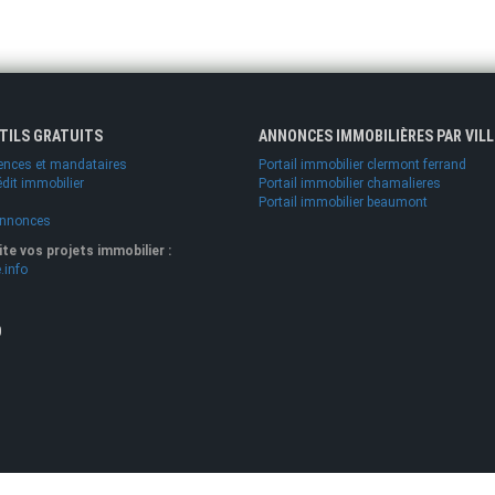
UTILS GRATUITS
ANNONCES IMMOBILIÈRES PAR VILL
ences et mandataires
Portail immobilier clermont ferrand
édit immobilier
Portail immobilier chamalieres
Portail immobilier beaumont
annonces
lite vos projets immobilier :
.info
O