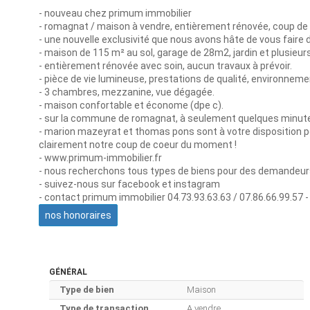
- nouveau chez primum immobilier
- romagnat / maison à vendre, entièrement rénovée, coup de 
- une nouvelle exclusivité que nous avons hâte de vous faire d
- maison de 115 m² au sol, garage de 28m2, jardin et plusieur
- entièrement rénovée avec soin, aucun travaux à prévoir.
- pièce de vie lumineuse, prestations de qualité, environneme
- 3 chambres, mezzanine, vue dégagée.
- maison confortable et économe (dpe c).
- sur la commune de romagnat, à seulement quelques minute
- marion mazeyrat et thomas pons sont à votre disposition po
clairement notre coup de coeur du moment !
- www.primum-immobilier.fr
- nous recherchons tous types de biens pour des demandeurs 
- suivez-nous sur facebook et instagram
- contact primum immobilier 04.73.93.63.63 / 07.86.66.99.57 -
nos honoraires
GÉNÉRAL
Type de bien
Maison
Type de transaction
A vendre