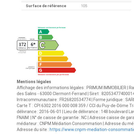
Surface de référence
105
Mentions légales
Affichage des informations légales : PRIMUM IMMOBILIER | Rai
des Salins - 63000 Clermont-Ferrand | Siret : 8205347740001
Intracommunautaire : FR26820534774 | Forme juridique : SARL |
Carte T : CPI 6302 2016 000 008 359 / CCI du Puy-de-Dôme 
délivrance : 2016-06-01 | Lieu de délivrance : 148 boulevard L
FNAIM. | N° de caisse de garantie : NC | Adresse caisse de gara
médiateur : CNPM Médiation Consommation | Adresse du média
Adresse du site :
https://www.cnpm-mediation-consommati