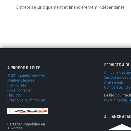
Entreprise juridiquement et financièrement indépendante
SERVICES & O
A PROPOS DU SITE
Annuaire des ag
© 2015 pagesimmoweb
Simulateur de cr
Mentions légales
Alerte email
Plan du site
Comparateur d'
Nous contacter
Flux RSS
Le blog qui faci
Création site immobilier
www.immo-facile
ALLIANCE ADA
Partager Immobilier en
Auvergne