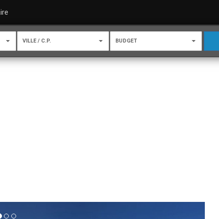
ire
VILLE / C.P.
BUDGET