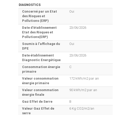
DIAGNOSTICS
Concerné par un Etat
Oui
des Risques et
Pollutions (ERP)
Date d'établissement
23/06/2026
Etat des Risques et
Pollutions(ERP)
Soumis à l'affichage du
Oui
DPE
Date établissement
23/06/2026
Diagnostic Energétique
Consommation énergie
C
primaire
Valeur consommation
172 kWh/m2 par an
énergie primaire
Valeur consommation
90 kWh/m2 par an
énergie finale
Gaz Effet de Serre
B
Valeur Gaz Effet de
6 Kg CO2/m2/an
serre