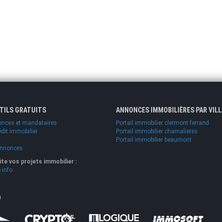
UTILS GRATUITS
ANNONCES IMMOBILIÈRES PAR VILL
ences et mandataires
Portail immobilier clermont ferrand
édit immobilier
Portail immobilier chamalieres
Portail immobilier beaumont
annonces
lite vos projets immobilier :
.info
O