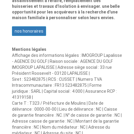
assainissement à refaire, remplacement des
huisseries et travaux d'isolation à envisager. une belle
opportunité pour les acquéreurs à la recherche d'une
maison familiale à personnaliser selon leurs envies.
nos honoraires
Mentions légales
Affichage des informations légales : IMOGROUP Lapalisse
- AGENCE DU GOLF | Raison sociale : AGENCE DU GOLF
IMOGROUP LAPALISSE | Adresse siège social : 33 rue
Président Roosevelt - 03120 LAPALISSE |
Siret : 523482875 | RCS : CUSSET | Numero TVA
Intracommunautaire : FR13 523482875 | Forme
juridique : SARL | Capital social : 4 000 | Assurance RCP :
41319158 |
Carte T : T323 / Préfecture de Moulins | Date de
délivrance : 0000-00-00 | Lieu de délivrance : NC | Caisse
de garantie financière : NC. | N° de caisse de garantie : NC |
Adresse caisse de garantie : NC | Montant de la garantie
financière : NC | Nom du médiateur : NC | Adresse du
médiateur : NC | Adresse du site : NC |