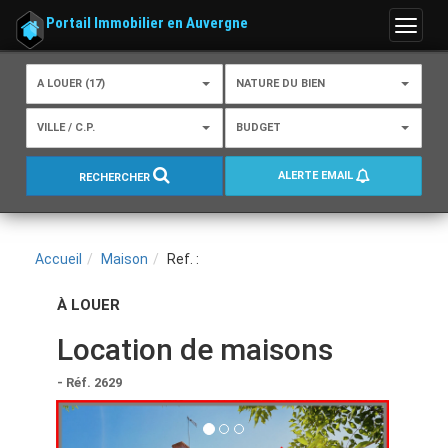
Portail Immobilier en Auvergne
Menu
A LOUER (17)
NATURE DU BIEN
VILLE / C.P.
BUDGET
ALERTE EMAIL
RECHERCHER
Accueil
Maison
Ref. :
À LOUER
Location de maisons
- Réf. 2629