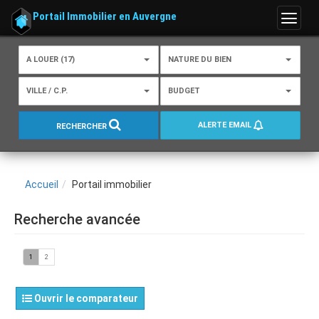
Portail Immobilier en Auvergne
Menu
A LOUER (17)
NATURE DU BIEN
VILLE / C.P.
BUDGET
ALERTE EMAIL
RECHERCHER
Accueil
Portail immobilier
Recherche avancée
1
2
Ouvrir le comparateur