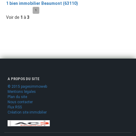
1 bien immobilier Beaumont (63110)
1
Voir de
1
à
3
A PROPOS DU SITE
© 2015 pagesimmoweb
Mentions légales
Plan du site
Nous contacter
Flux RSS
Création site immobilier