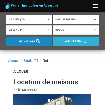
Portail Immobilier en Auvergne
Menu
A LOUER (17)
NATURE DU BIEN
VILLE / C.P.
BUDGET
ALERTE EMAIL
RECHERCHER
Accueil
Studio T1
Ref. :
À LOUER
Location de maisons
- Réf. MER-6837