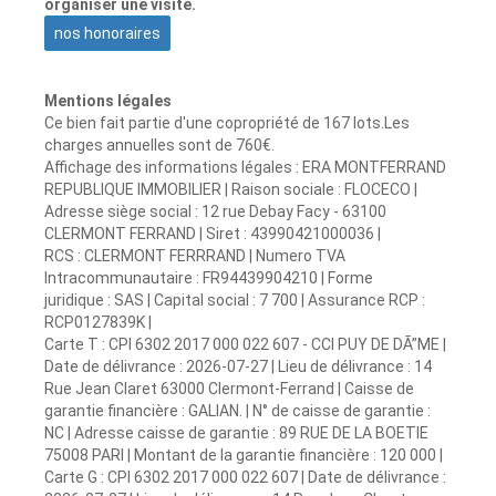
organiser une visite.
nos honoraires
Mentions légales
Ce bien fait partie d'une copropriété de 167 lots.Les
charges annuelles sont de 760€.
Affichage des informations légales : ERA MONTFERRAND
REPUBLIQUE IMMOBILIER | Raison sociale : FLOCECO |
Adresse siège social : 12 rue Debay Facy - 63100
CLERMONT FERRAND | Siret : 43990421000036 |
RCS : CLERMONT FERRRAND | Numero TVA
Intracommunautaire : FR94439904210 | Forme
juridique : SAS | Capital social : 7 700 | Assurance RCP :
RCP0127839K |
Carte T : CPI 6302 2017 000 022 607 - CCI PUY DE DÃ”ME |
Date de délivrance : 2026-07-27 | Lieu de délivrance : 14
Rue Jean Claret 63000 Clermont-Ferrand | Caisse de
garantie financière : GALIAN. | N° de caisse de garantie :
NC | Adresse caisse de garantie : 89 RUE DE LA BOETIE
75008 PARI | Montant de la garantie financière : 120 000 |
Carte G : CPI 6302 2017 000 022 607 | Date de délivrance :