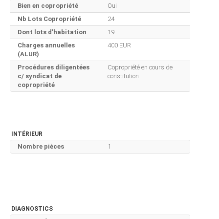
Bien en copropriété
Oui
Nb Lots Copropriété
24
Dont lots d'habitation
19
Charges annuelles
400 EUR
(ALUR)
Procédures diligentées
Copropriété en cours de
c/ syndicat de
constitution
copropriété
INTÉRIEUR
Nombre pièces
1
DIAGNOSTICS