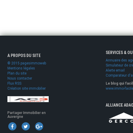
SERVICES & O
A PROPOS DU SITE
Annuaire des ag
© 2015 pagesimmoweb
Simulateur de cr
Mentions légales
Alerte email
Plan du site
Comparateur d'
Nous contacter
Flux RSS
Le blog qui faci
Création site immobilier
www.immo-facile
ALLIANCE ADA
Partager Immobilier en
Auvergne