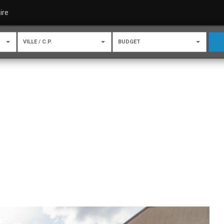
ire
VILLE / C.P.
BUDGET