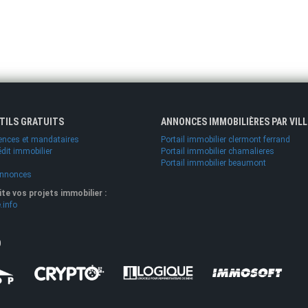
UTILS GRATUITS
ANNONCES IMMOBILIÈRES PAR VILL
ences et mandataires
Portail immobilier clermont ferrand
édit immobilier
Portail immobilier chamalieres
Portail immobilier beaumont
annonces
lite vos projets immobilier :
.info
O