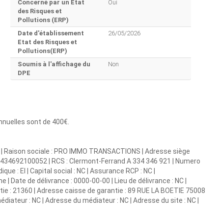
Concerné par un Etat
Oui
des Risques et
Pollutions (ERP)
Date d'établissement
26/05/2026
Etat des Risques et
Pollutions(ERP)
Soumis à l'affichage du
Non
DPE
annuelles sont de 400€.
s | Raison sociale : PRO IMMO TRANSACTIONS | Adresse siège
: 33434692100052 | RCS : Clermont-Ferrand A 334 346 921 | Numero
 : EI | Capital social : NC | Assurance RCP : NC |
 | Date de délivrance : 0000-00-00 | Lieu de délivrance : NC |
antie : 21360 | Adresse caisse de garantie : 89 RUE LA BOETIE 75008
édiateur : NC | Adresse du médiateur : NC | Adresse du site : NC |