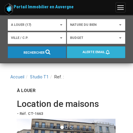
Portail Immobilier en Auvergne
Menu
A LOUER (17)
NATURE DU BIEN
VILLE / C.P.
BUDGET
ALERTE EMAIL
RECHERCHER
Accueil
Studio T1
Ref. :
À LOUER
Location de maisons
- Réf. CT-1663