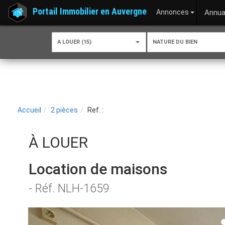
Portail Immobilier en Auvergne
Annonces
Annua
A LOUER (15)
NATURE DU BIEN
Accueil
2 pièces
Ref. :
À LOUER
Location de maisons
- Réf. NLH-1659