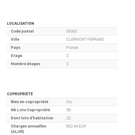
LOCALISATION
Code postal
63000
Ville
CLERMONT FERRAND
Pays
France
Etage
2
Nombre étages
2
COPROPRIÉTÉ
Bien en copropriété
Oui
Nb Lots Copropriété
58
Dont lots d'habitation
22
Charges annuelles
822.44 EUR
(ALUR)