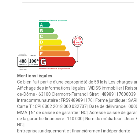
Mentions légales
Ce bien fait partie d'une copropriété de 58 lots.Les charges 
Affichage des informations légales : WEISS immobilier | Raiso
de-Dôme - 63100 Clermont-Ferrand | Siret : 4898911760003
Intracommunautaire : FR59489891176 | Forme juridique : SARL 
Carte T : CPI 6302 2018 000 032737 | Date de délivrance : 0000-
MMA. | N° de caisse de garantie : NC | Adresse caisse de gar
de la garantie financière : 110 000 | Nom du médiateur : Jean-
NC |
Entreprise juridiquement et financièrement indépendante