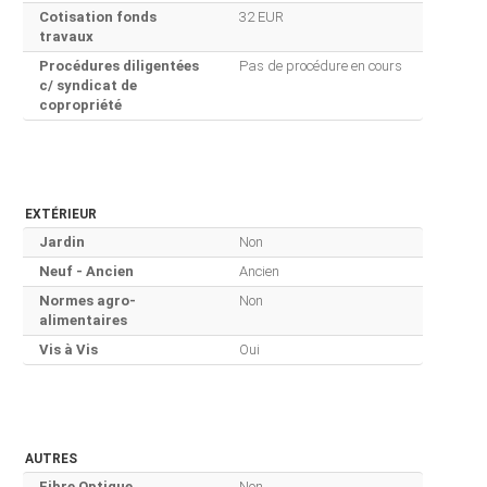
Cotisation fonds
32 EUR
travaux
Procédures diligentées
Pas de procédure en cours
c/ syndicat de
copropriété
EXTÉRIEUR
Jardin
Non
Neuf - Ancien
Ancien
Normes agro-
Non
alimentaires
Vis à Vis
Oui
AUTRES
Fibre Optique
Non