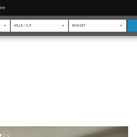
ire
VILLE / C.P.
BUDGET