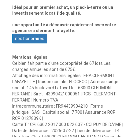
idéal pour un premier achat, un pied-à-terre ou un
investissement locatif de qualité.
une opportunité à découvrir rapidement avec votre
agence era clermont lafayette.
nos honoraires
Mentions légales
Ce bien fait partie d'une copropriété de 67 lots.Les
charges annuelles sont de 675€.
Affichage des informations légales : ERA CLERMONT
LAFAYETTE | Raison sociale : FLOCECO | Adresse siège
social : 145 boulevard Lafayette - 63000 CLERMONT
FERRAND | Siret : 43990421000051 | RCS : CLERMONT-
FERRAND | Numero TVA
Intracommunautaire : FR94439904210 | Forme
juridique : SAS | Capital social : 7 700 | Assurance RCP :
RCP 0127839K |
Carte T : CPI 6302 2017 000 022 607 - CCI PUY DE DÃ”ME |
Date de délivrance : 2026-07-27 | Lieu de délivrance : 14
Rue Jean Claret 63000 CLERMONT FERRAND | Caisse de