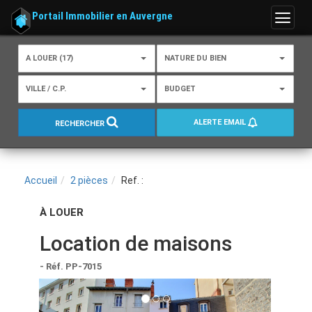
Portail Immobilier en Auvergne
Menu
A LOUER (17)
NATURE DU BIEN
VILLE / C.P.
BUDGET
ALERTE EMAIL
RECHERCHER
Accueil
2 pièces
Ref. :
À LOUER
Location de maisons
- Réf. PP-7015