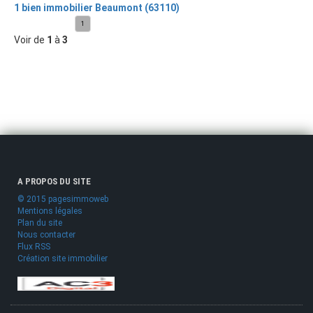
1 bien immobilier Beaumont (63110)
1
Voir de
1
à
3
A PROPOS DU SITE
© 2015 pagesimmoweb
Mentions légales
Plan du site
Nous contacter
Flux RSS
Création site immobilier