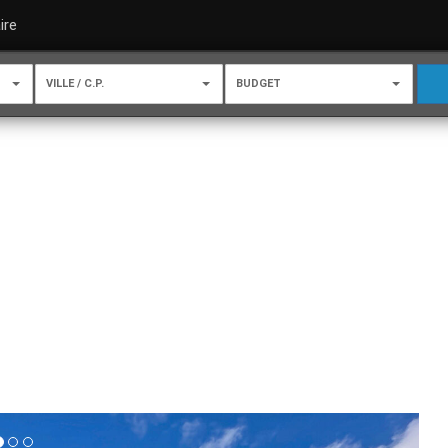
ire
VILLE / C.P.
BUDGET