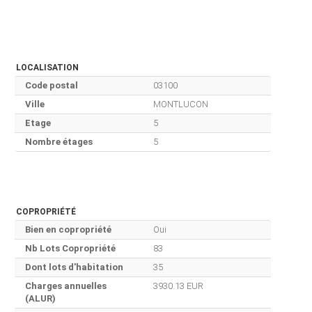
LOCALISATION
Code postal
03100
Ville
MONTLUCON
Etage
5
Nombre étages
5
COPROPRIÉTÉ
Bien en copropriété
Oui
Nb Lots Copropriété
83
Dont lots d'habitation
35
Charges annuelles
3930.13 EUR
(ALUR)