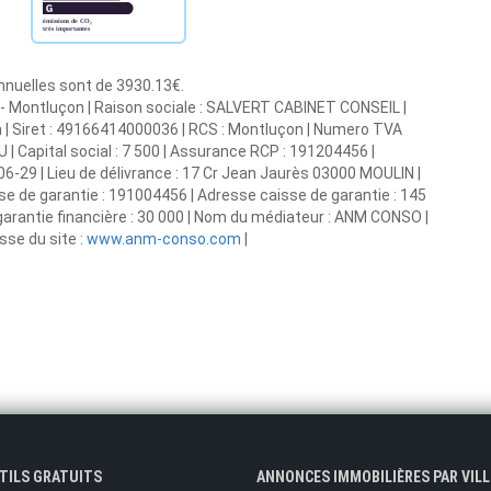
annuelles sont de 3930.13€.
l - Montluçon | Raison sociale : SALVERT CABINET CONSEIL |
n | Siret : 49166414000036 | RCS : Montluçon | Numero TVA
| Capital social : 7 500 | Assurance RCP : 191204456 |
6-29 | Lieu de délivrance : 17 Cr Jean Jaurès 03000 MOULIN |
se de garantie : 191004456 | Adresse caisse de garantie : 145
rantie financière : 30 000 | Nom du médiateur : ANM CONSO |
se du site :
www.anm-conso.com
|
UTILS GRATUITS
ANNONCES IMMOBILIÈRES PAR VILL