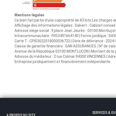
Mentions légales
Ce bien fait partie d'une copropriété de 83 lots.Les charges 
Affichage des informations légales : Salvert - Cabinet consei
Adresse siège social : 9 place Jean Jaurès - 03100 Montluço
Intracommunautaire : FR53491664140 | Forme juridique : SASU 
Carte T : CPI03022018000036722 | Date de délivrance : 2024-0
Caisse de garantie financière : GAN ASSURANCES. | N° de cais
Avenue de la République 03100 MONTLUCON | Montant de la ga
Adresse du médiateur : 2 rue Colmar 94300 VINCENNES | Adres
Entreprise juridiquement et financièrement indépendante
SERVICES & O
A PROPOS DU SITE