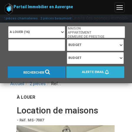
Portail Immobilier en Auvergne
Menu
,
Le site des agences immobilières e
ièces chamalieres
2 pièces beaumont
ALERTE EMAIL
RECHERCHER
Accueil
2 pièces
Ref. :
À LOUER
Location de maisons
- Réf. MS-7087