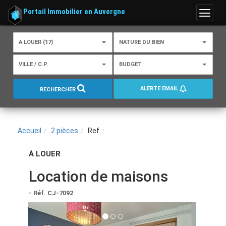
Portail Immobilier en Auvergne
Menu
A LOUER (17)
NATURE DU BIEN
VILLE / C.P.
BUDGET
ALERTE EMAIL
RECHERCHER
Accueil
2 pièces
Ref. :
À LOUER
Location de maisons
- Réf. CJ-7092