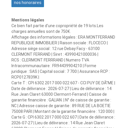
nos honoraires
Mentions légales
Ce bien fait partie d'une copropriété de 19 lots.Les
charges annuelles sont de 750€.
Affichage des informations légales : ERA MONTFERRAND
REPUBLIQUE IMMOBILIER | Raison sociale : FLOCECO |
Adresse siège social : 12 rue Debay Facy - 63100
CLERMONT FERRAND | Siret : 43990421000036 |
RCS : CLERMONT FERRRAND | Numero TVA
Intracommunautaire : FR94439904210 | Forme
juridique : SAS | Capital social : 7 700 | Assurance RCP :
RCP0127839K |
Carte T : CPI 6302 2017 000 022 607 - CCI PUY DE DÃ”ME |
Date de délivrance : 2026-07-27 | Lieu de délivrance : 14
Rue Jean Claret 63000 Clermont-Ferrand | Caisse de
garantie financière : GALIAN. | N° de caisse de garantie :
NC | Adresse caisse de garantie : 89 RUE DE LA BOETIE
75008 PARI | Montant de la garantie financière : 120 000 |
Carte G : CPI 6302 2017 000 022 607 | Date de délivrance :
2026-07-27 | Lieu de délivrance : 14 Rue Jean Claret