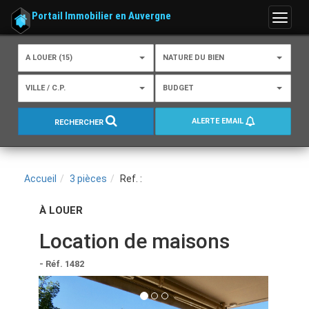
Portail Immobilier en Auvergne
Menu
A LOUER (15)
NATURE DU BIEN
VILLE / C.P.
BUDGET
ALERTE EMAIL
RECHERCHER
Accueil
3 pièces
Ref. :
À LOUER
Location de maisons
- Réf. 1482