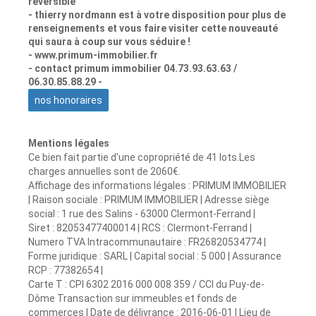
réversible
- thierry nordmann est à votre disposition pour plus de
renseignements et vous faire visiter cette nouveauté
qui saura à coup sur vous séduire !
- www.primum-immobilier.fr
- contact primum immobilier 04.73.93.63.63 /
06.30.85.88.29 -
nos honoraires
Mentions légales
Ce bien fait partie d'une copropriété de 41 lots.Les
charges annuelles sont de 2060€.
Affichage des informations légales : PRIMUM IMMOBILIER
| Raison sociale : PRIMUM IMMOBILIER | Adresse siège
social : 1 rue des Salins - 63000 Clermont-Ferrand |
Siret : 82053477400014 | RCS : Clermont-Ferrand |
Numero TVA Intracommunautaire : FR26820534774 |
Forme juridique : SARL | Capital social : 5 000 | Assurance
RCP : 77382654 |
Carte T : CPI 6302 2016 000 008 359 / CCI du Puy-de-
Dôme Transaction sur immeubles et fonds de
commerces | Date de délivrance : 2016-06-01 | Lieu de