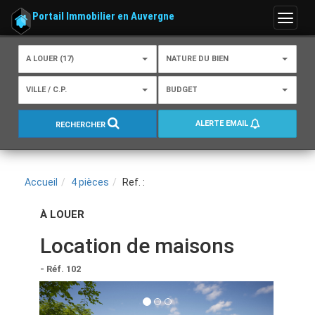
Portail Immobilier en Auvergne
Menu
A LOUER (17)
NATURE DU BIEN
VILLE / C.P.
BUDGET
ALERTE EMAIL
RECHERCHER
Accueil
4 pièces
Ref. :
À LOUER
Location de maisons
- Réf. 102