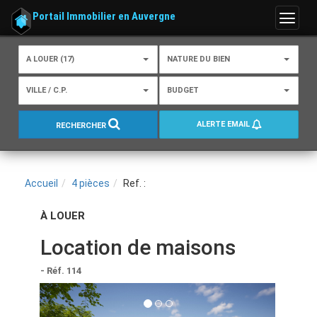
Portail Immobilier en Auvergne
Menu
A LOUER (17)
NATURE DU BIEN
VILLE / C.P.
BUDGET
ALERTE EMAIL
RECHERCHER
Accueil
4 pièces
Ref. :
À LOUER
Location de maisons
- Réf. 114