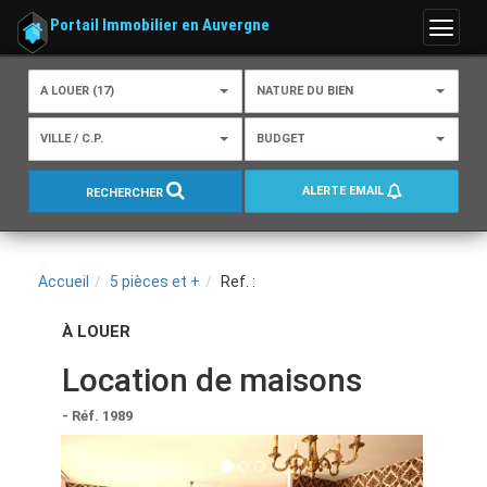
Portail Immobilier en Auvergne
Menu
A LOUER (17)
NATURE DU BIEN
VILLE / C.P.
BUDGET
ALERTE EMAIL
RECHERCHER
Accueil
5 pièces et +
Ref. :
À LOUER
Location de maisons
- Réf. 1989