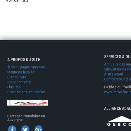
Voir de
1
à
3
SERVICES & O
A PROPOS DU SITE
Annuaire des ag
© 2015 pagesimmoweb
Simulateur de cr
Mentions légales
Alerte email
Plan du site
Comparateur d'
Nous contacter
Flux RSS
Le blog qui faci
Création site immobilier
www.immo-facile
ALLIANCE ADA
Partager Immobilier en
Auvergne