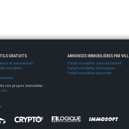
UTILS GRATUITS
ANNONCES IMMOBILIÈRES PAR VILL
ences et mandataires
Portail immobilier clermont ferrand
édit immobilier
Portail immobilier chamalieres
Portail immobilier beaumont
annonces
lite vos projets immobilier :
.info
O