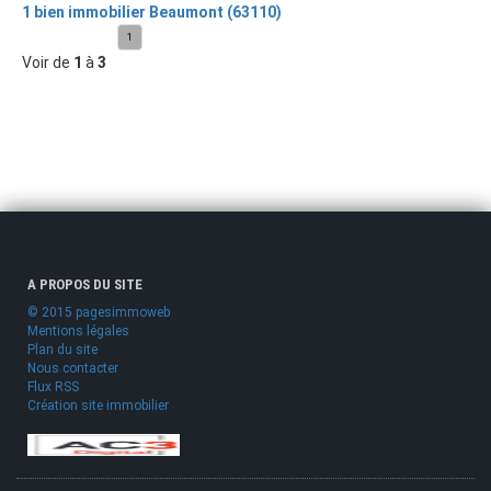
1 bien immobilier Beaumont (63110)
1
Voir de
1
à
3
A PROPOS DU SITE
© 2015 pagesimmoweb
Mentions légales
Plan du site
Nous contacter
Flux RSS
Création site immobilier