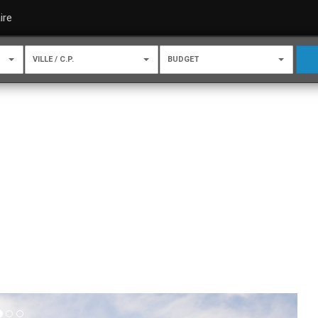
ire
VILLE / C.P.
BUDGET