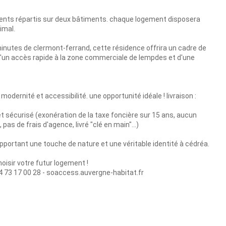
nts répartis sur deux bâtiments. chaque logement disposera
imal.
nutes de clermont-ferrand, cette résidence offrira un cadre de
 d'un accès rapide à la zone commerciale de lempdes et d'une
 modernité et accessibilité. une opportunité idéale ! livraison :
t sécurisé (exonération de la taxe foncière sur 15 ans, aucun
as de frais d'agence, livré "clé en main"...)
pportant une touche de nature et une véritable identité à cédréa.
oisir votre futur logement !
4 73 17 00 28 - soaccess.auvergne-habitat.fr