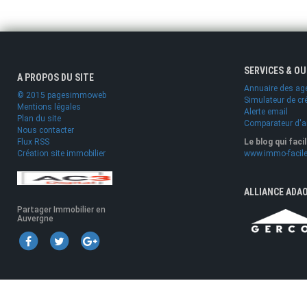
SERVICES & O
A PROPOS DU SITE
Annuaire des ag
© 2015 pagesimmoweb
Simulateur de cr
Mentions légales
Alerte email
Plan du site
Comparateur d'
Nous contacter
Flux RSS
Le blog qui faci
Création site immobilier
www.immo-facile
ALLIANCE ADA
Partager Immobilier en
Auvergne