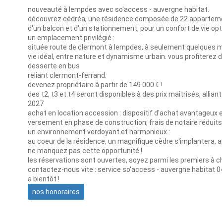
nouveauté à lempdes avec so'access - auvergne habitat.
découvrez cédréa, une résidence composée de 22 apparteme
d'un balcon et d'un stationnement, pour un confort de vie opt
un emplacement privilégié :
située route de clermont à lempdes, à seulement quelques mi
vie idéal, entre nature et dynamisme urbain. vous profiterez
desserte en bus
reliant clermont-ferrand.
devenez propriétaire à partir de 149 000 € !
des t2, t3 et t4 seront disponibles à des prix maîtrisés, alliant
2027
achat en location accession : dispositif d'achat avantageux e
versement en phase de construction, frais de notaire réduits, p
un environnement verdoyant et harmonieux :
au coeur de la résidence, un magnifique cèdre s'implantera, a
ne manquez pas cette opportunité !
les réservations sont ouvertes, soyez parmi les premiers à ch
contactez-nous vite : service so'access - auvergne habitat 0
a bientôt !
nos honoraires