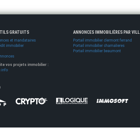
UTILS GRATUITS
ANNONCES IMMOBILIÈRES PAR VILL
ences et mandataires
Portail immobilier clermont ferrand
édit immobilier
Portail immobilier chamalieres
Portail immobilier beaumont
annonces
lite vos projets immobilier :
.info
O