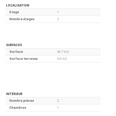
LOCALISATION
Etage
1
Nombre étages
2
SURFACES
Surface
43.7 m2
Surface terrasse
6.6 m2
INTÉRIEUR
Nombre pièces
2
Chambres
1