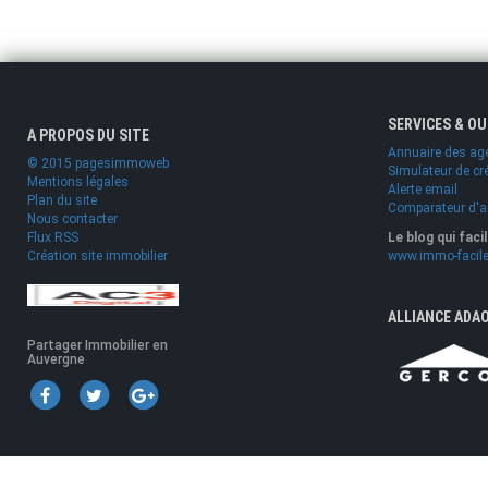
SERVICES & O
A PROPOS DU SITE
Annuaire des ag
© 2015 pagesimmoweb
Simulateur de cr
Mentions légales
Alerte email
Plan du site
Comparateur d'
Nous contacter
Flux RSS
Le blog qui faci
Création site immobilier
www.immo-facile
ALLIANCE ADA
Partager Immobilier en
Auvergne