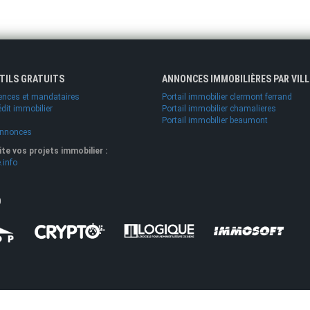
UTILS GRATUITS
ANNONCES IMMOBILIÈRES PAR VILL
ences et mandataires
Portail immobilier clermont ferrand
édit immobilier
Portail immobilier chamalieres
Portail immobilier beaumont
annonces
lite vos projets immobilier :
.info
O