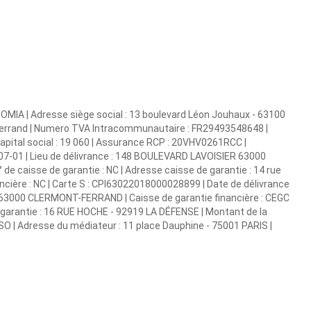
 DOMIA | Adresse siège social : 13 boulevard Léon Jouhaux - 63100
-Ferrand | Numero TVA Intracommunautaire : FR29493548648 |
 Capital social : 19 060 | Assurance RCP : 20VHV0261RCC |
07-01 | Lieu de délivrance : 148 BOULEVARD LAVOISIER 63000
de caisse de garantie : NC | Adresse caisse de garantie : 14 rue
ncière : NC | Carte S : CPI63022018000028899 | Date de délivrance
R 63000 CLERMONT-FERRAND | Caisse de garantie financière : CEGC
 garantie : 16 RUE HOCHE - 92919 LA DÉFENSE | Montant de la
SO | Adresse du médiateur : 11 place Dauphine - 75001 PARIS |