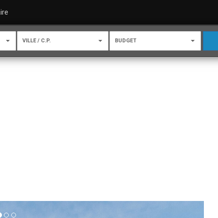
ire
VILLE / C.P.
BUDGET