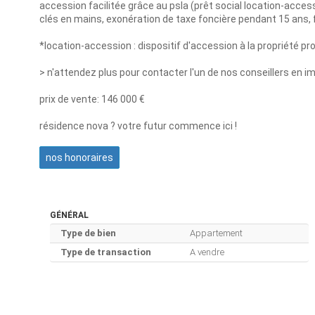
accession facilitée grâce au psla (prêt social location-access
clés en mains, exonération de taxe foncière pendant 15 ans, f
*location-accession : dispositif d'accession à la propriété p
> n'attendez plus pour contacter l'un de nos conseillers en i
prix de vente: 146 000 €
résidence nova ? votre futur commence ici !
nos honoraires
GÉNÉRAL
Type de bien
Appartement
Type de transaction
A vendre