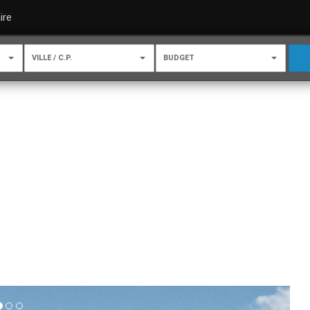
ire
VILLE / C.P.
BUDGET