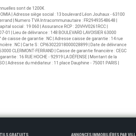
annuelles sont de 1200€.
 DOMIA | Adresse siège social : 13 boulevard Léon Jouhaux - 63100
-Ferrand | Numero TVA Intracommunautaire : FR29493548648 |
 Capital social : 19 060 | Assurance RCP : 20VHV0261RCC |
07-01 | Lieu de délivrance : 148 BOULEVARD LAVOISIER 63000
de caisse de garantie : NC | Adresse caisse de garantie : 14 rue
ncière : NC | Carte S : CPI63022018000028899 | Date de délivrance
R 63000 CLERMONT-FERRAND | Caisse de garantie financière : CEGC
 garantie : 16 RUE HOCHE - 92919 LA DÉFENSE | Montant de la
SO | Adresse du médiateur : 11 place Dauphine - 75001 PARIS |
UTILS GRATUITS
ANNONCES IMMOBILIÈRES PAR VILL