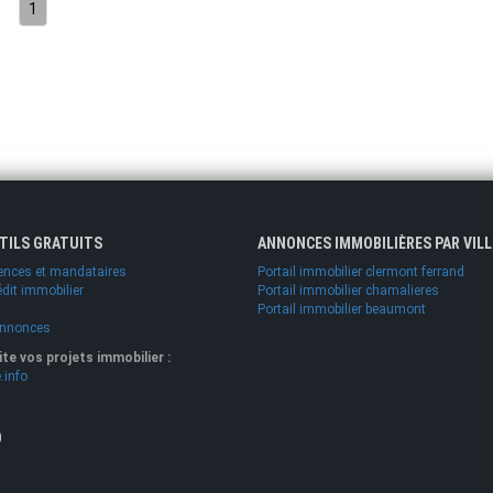
1
UTILS GRATUITS
ANNONCES IMMOBILIÈRES PAR VILL
ences et mandataires
Portail immobilier clermont ferrand
édit immobilier
Portail immobilier chamalieres
Portail immobilier beaumont
annonces
lite vos projets immobilier :
.info
O