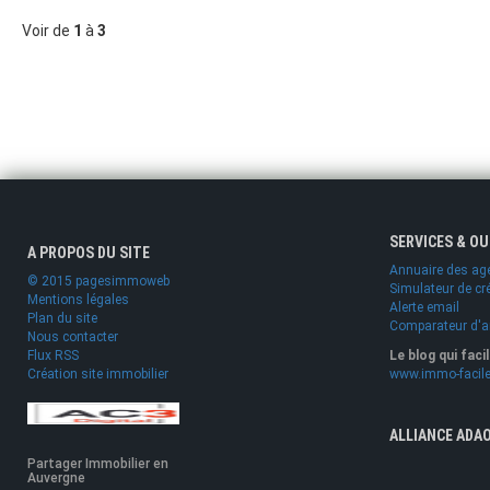
Voir de
1
à
3
SERVICES & O
A PROPOS DU SITE
Annuaire des ag
© 2015 pagesimmoweb
Simulateur de cr
Mentions légales
Alerte email
Plan du site
Comparateur d'
Nous contacter
Flux RSS
Le blog qui faci
Création site immobilier
www.immo-facile
ALLIANCE ADA
Partager Immobilier en
Auvergne