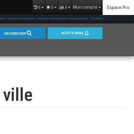
Mon compte
Espace Pro
0
0
0
,
,
er clermont ferrand
Portail immobilier chamalieres
Portail immobilier beaumont
ALERTE EMAIL
RECHERCHER
ville