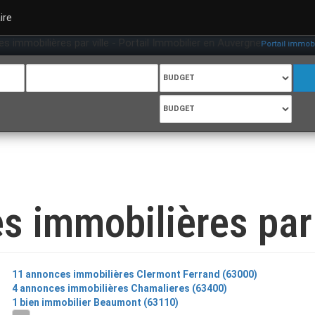
ire
immobilières par ville - Portail Immobilier en Auvergne
Portail immobili
s immobilières par 
11 annonces immobilières Clermont Ferrand (63000)
4 annonces immobilières Chamalieres (63400)
1 bien immobilier Beaumont (63110)