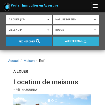
Portail Immobilier en Auvergne
Menu
A LOUER (17)
NATURE DU BIEN
VILLE / C.P.
BUDGET
ALERTE EMAIL
RECHERCHER
Accueil
Maison
Ref. :
À LOUER
Location de maisons
- Réf. 4-JOURDA