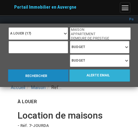
Portail Immobilier en Auvergne
Menu
Portail Im
ALERTE EMAIL
RECHERCHER
Accueil
Maison
Ref. :
À LOUER
Location de maisons
- Réf. 7-JOURDA