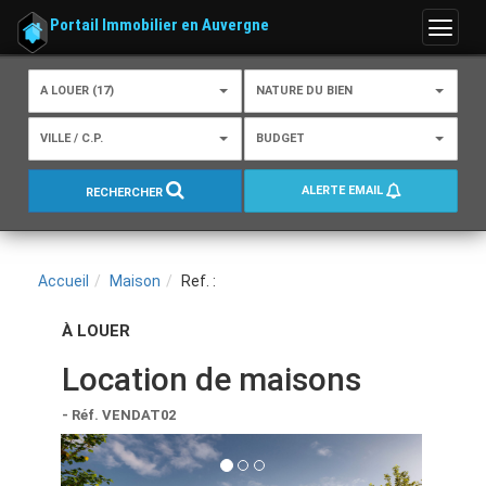
Portail Immobilier en Auvergne
Menu
A LOUER (17)
NATURE DU BIEN
VILLE / C.P.
BUDGET
ALERTE EMAIL
RECHERCHER
Accueil
Maison
Ref. :
À LOUER
Location de maisons
- Réf. VENDAT02