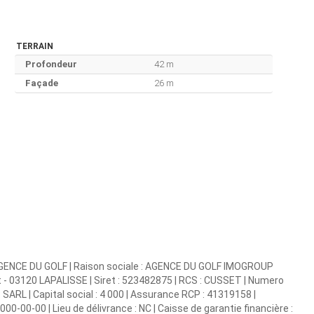
TERRAIN
Profondeur
42 m
Façade
26 m
 AGENCE DU GOLF | Raison sociale : AGENCE DU GOLF IMOGROUP
t - 03120 LAPALISSE | Siret : 523482875 | RCS : CUSSET | Numero
ARL | Capital social : 4 000 | Assurance RCP : 41319158 |
000-00-00 | Lieu de délivrance : NC | Caisse de garantie financière :