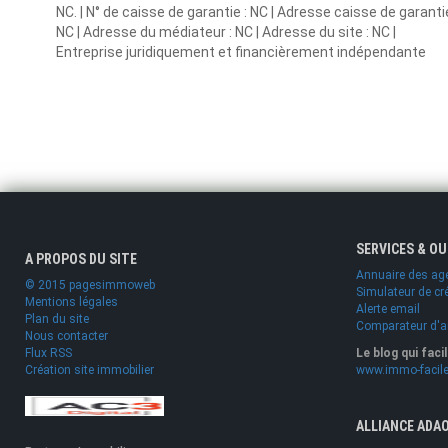
NC. | N° de caisse de garantie : NC | Adresse caisse de garanti
NC | Adresse du médiateur : NC | Adresse du site : NC |
Entreprise juridiquement et financièrement indépendante
SERVICES & O
A PROPOS DU SITE
Annuaire des ag
© 2015 pagesimmoweb
Simulateur de cr
Mentions légales
Alerte email
Plan du site
Comparateur d'
Nous contacter
Flux RSS
Le blog qui faci
Création site immobilier
www.immo-facile
ALLIANCE ADA