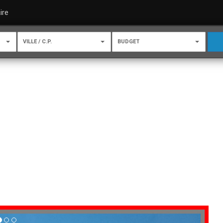
ire
VILLE / C.P.
BUDGET