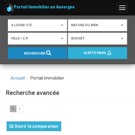
Portail Immobilier en Auvergne
Menu
A LOUER (17)
NATURE DU BIEN
VILLE / C.P.
BUDGET
ALERTE EMAIL
RECHERCHER
Accueil
Portail immobilier
Recherche avancée
1
2
Ouvrir le comparateur