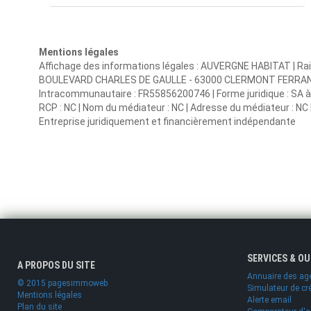
Mentions légales
Affichage des informations légales : AUVERGNE HABITAT | Rai
BOULEVARD CHARLES DE GAULLE - 63000 CLERMONT FERRAND | 
Intracommunautaire : FR55856200746 | Forme juridique : SA à c
RCP : NC | Nom du médiateur : NC | Adresse du médiateur : NC |
Entreprise juridiquement et financièrement indépendante
SERVICES & O
A PROPOS DU SITE
Annuaire des ag
© 2015 pagesimmoweb
Simulateur de cr
Mentions légales
Alerte email
Plan du site