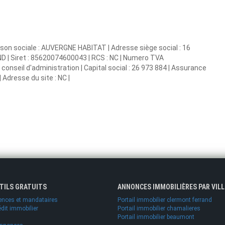
son sociale : AUVERGNE HABITAT | Adresse siège social : 16
Siret : 85620074600043 | RCS : NC | Numero TVA
onseil d'administration | Capital social : 26 973 884 | Assurance
 Adresse du site : NC |
UTILS GRATUITS
ANNONCES IMMOBILIÈRES PAR VILL
ences et mandataires
Portail immobilier clermont ferrand
édit immobilier
Portail immobilier chamalieres
Portail immobilier beaumont