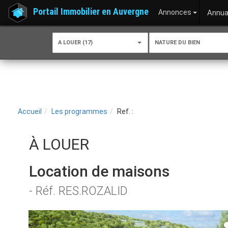
Portail Immobilier en Auvergne
Annonces
Annua
A LOUER (17)
NATURE DU BIEN
Accueil
Les programmes
Ref. :
À LOUER
Location de maisons
- Réf. RES.ROZALID