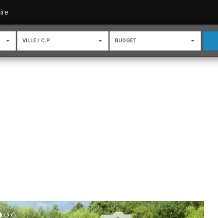
ire
VILLE / C.P.
BUDGET