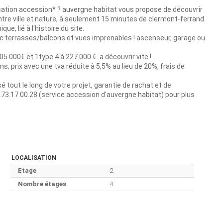
location accession* ? auvergne habitat vous propose de découvrir
 entre ville et nature, à seulement 15 minutes de clermont-ferrand.
ue, lié à l'histoire du site.
c terrasses/balcons et vues imprenables ! ascenseur, garage ou
05 000€ et 1type 4 à 227 000 €. a découvrir vite !
ns, prix avec une tva réduite à 5,5% au lieu de 20%, frais de
out le long de votre projet, garantie de rachat et de
73.17.00.28 (service accession d'auvergne habitat) pour plus
LOCALISATION
Etage
2
Nombre étages
4