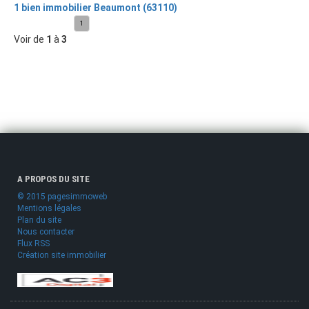
1 bien immobilier Beaumont (63110)
1
Voir de
1
à
3
A PROPOS DU SITE
© 2015 pagesimmoweb
Mentions légales
Plan du site
Nous contacter
Flux RSS
Création site immobilier