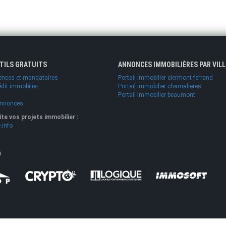
UTILS GRATUITS
ANNONCES IMMOBILIÈRES PAR VILL
ences et mandataires
Portail immobilier clermont ferrand
édit immobilier
Portail immobilier chamalieres
Portail immobilier beaumont
annonces
lite vos projets immobilier :
.info
O