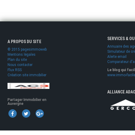
SERVICES & O
A PROPOS DU SITE
Annuaire des ag
© 2015 pagesimmoweb
Simulateur de cr
Mentions légales
Alerte email
Plan du site
Comparateur d'
Nous contacter
Flux RSS
Le blog qui faci
Création site immobilier
www.immo-facile
ALLIANCE ADA
Partager Immobilier en
Auvergne