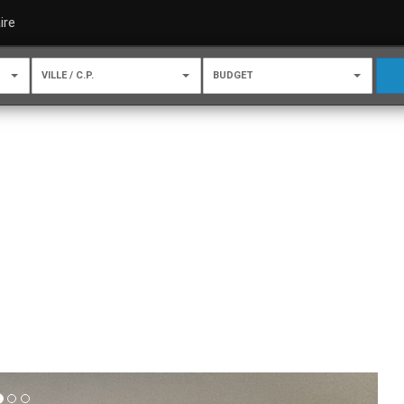
ire
VILLE / C.P.
BUDGET